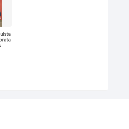
uista
prata
s