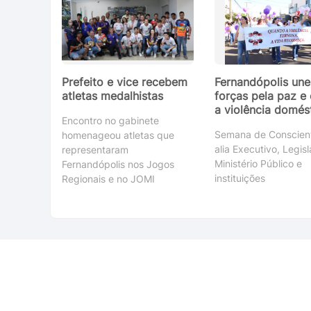
Prefeito e vice recebem
Fernandópolis une
atletas medalhistas
forças pela paz e 
a violência domés
Encontro no gabinete
Semana de Conscien
homenageou atletas que
alia Executivo, Legisl
representaram
Ministério Público e
Fernandópolis nos Jogos
instituições
Regionais e no JOMI