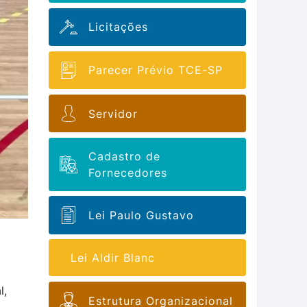
Licitações
Parecer Prévio TCE-SP
Servidor
Cadastro de
Fornecedores
Lei Paulo Gustavo
Lei Aldir Blanc
l,
Estrutura Organizacional