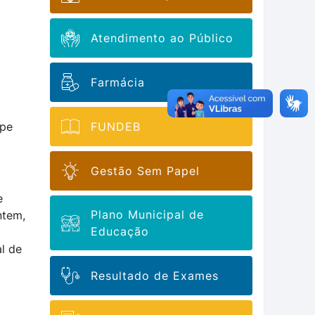
Atendimento ao Público
Farmácia
ipe
FUNDEB
Gestão Sem Papel
e
Plano Municipal de
ntem,
Educação
l de
Resultado de Exames