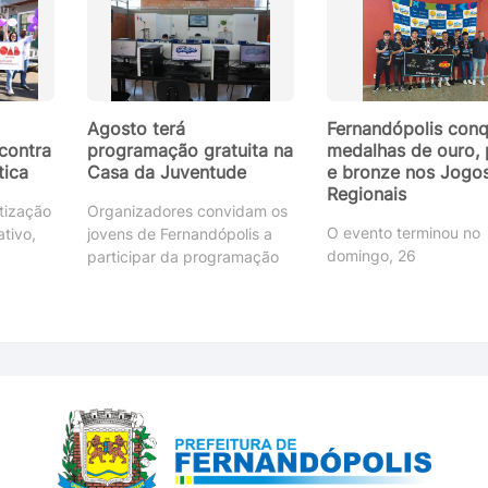
Agosto terá
Fernandópolis conq
contra
programação gratuita na
medalhas de ouro, 
tica
Casa da Juventude
e bronze nos Jogo
Regionais
tização
Organizadores convidam os
O evento terminou no
ativo,
jovens de Fernandópolis a
domingo, 26
participar da programação