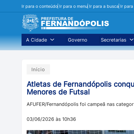
Ir para o conteúdo
Ir para o menu
Ir para a busca
Ir par
A Cidade
Governo
Secretarias
Início
Atletas de Fernandópolis conqu
Menores de Futsal
AFUFER/Fernandópolis foi campeã nas categori
03/06/2026 às 10h36