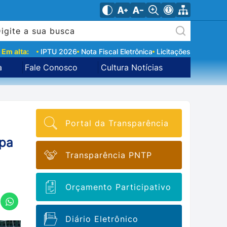
Em alta:
IPTU 2026
Nota Fiscal Eletrônica
Licitações
a
Fale Conosco
Cultura Notícias
Portal da Transparência
opa
Transparência PNTP
Orçamento Participativo
Diário Eletrônico