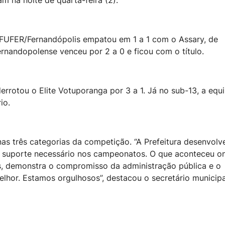
m na noite de quarta-feira (2).
AFUFER/Fernandópolis empatou em 1 a 1 com o Assary, de
ernandopolense venceu por 2 a 0 e ficou com o título.
rrotou o Elite Votuporanga por 3 a 1. Já no sub-13, a equ
io.
as três categorias da competição. “A Prefeitura desenvolv
o suporte necessário nos campeonatos. O que aconteceu o
as, demonstra o compromisso da administração pública e o
lhor. Estamos orgulhosos”, destacou o secretário municipa