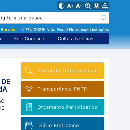
Em alta:
IPTU 2026
Nota Fiscal Eletrônica
Licitações
a
Fale Conosco
Cultura Notícias
Portal da Transparência
 DE
IA
Transparência PNTP
ÃO
Orçamento Participativo
DE
Diário Eletrônico