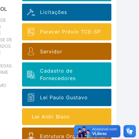
IOL
Licitações
 DE
S
Parecer Prévio TCE-SP
E
SE DE
NADOS
Servidor
E
REGAS
Cadastro de
RME
Fornecedores
UMO
Lei Paulo Gustavo
Lei Aldir Blanc
Estrutura Organizacional