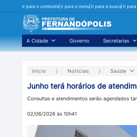
Ir para o conteúdo
Ir para o menu
Ir para a busca
Ir par
A Cidade
Governo
Secretarias
Início
Notícias
Saúde
Junho terá horários de atendi
Consultas e atendimentos serão agendados tam
02/06/2026 às 10h41