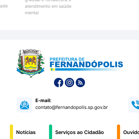
dade
atendimento em saúde
mental
E-mail:
contato@fernandopolis.sp.gov.br
Notícias
Serviços ao Cidadão
Ouvido