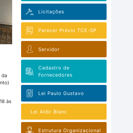
Licitações
Parecer Prévio TCE-SP
Servidor
Cadastro de
Fornecedores
s da
nto)
Lei Paulo Gustavo
18 às
Lei Aldir Blanc
Estrutura Organizacional