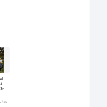
al
na
ta-
uitas