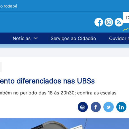
a o rodapé
Notícias
Serviços ao Cidadão
Ouvidori
mento diferenciados nas UBSs
bém no período das 18 às 20h30; confira as escalas