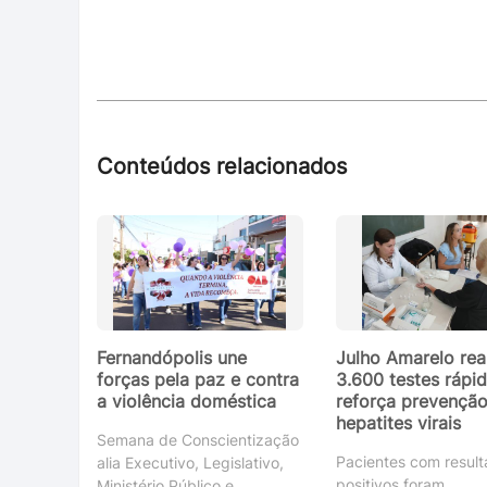
Conteúdos relacionados
Fernandópolis une
Julho Amarelo rea
forças pela paz e contra
3.600 testes rápi
a violência doméstica
reforça prevenção
hepatites virais
Semana de Conscientização
Pacientes com resul
alia Executivo, Legislativo,
positivos foram
Ministério Público e