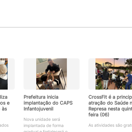
liza
Prefeitura inicia
CrossFit é a princip
dos e
implantação do CAPS
atração do Saúde 
 às
Infantojuvenil
Represa nesta quin
feira (06)
Nova unidade será
tados
As atividades são grat
implantada de forma
gradual e fortalecerá o