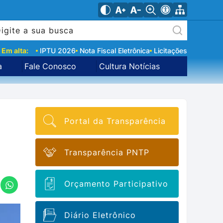
Em alta:
IPTU 2026
Nota Fiscal Eletrônica
Licitações
a
Fale Conosco
Cultura Notícias
Portal da Transparência
Transparência PNTP
Orçamento Participativo
Diário Eletrônico