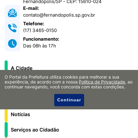
Fernandópolis/SP - CEP: 15610-024
E-mail:
contato@fernandopolis.sp.gov.br
Telefone:
(17) 3465-0150
Funcionamento:
Das 08h às 17h
A Cidade
O Portal da Prefeitura utiliza cookies para melhorar a sua
experiência, de acordo com a nossa
Política de Privacidade
, ao
Governo
continuar navegando, você concorda com estas condições.
Secretarias
Continuar
Notícias
Serviços ao Cidadão