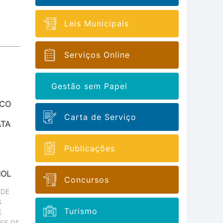
Leis Municipais
Serviços Online
Gestão sem Papel
ICO
Carta de Serviço
ATA
Publicações
IOL
Concursos
 DE
S
Turismo
E
SE DE