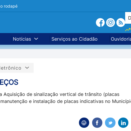
a o rodapé
Notícias
Serviços ao Cidadão
Ouvidori
letrônico
REÇOS
 Aquisição de sinalização vertical de trânsito (placas
 manutenção e instalação de placas indicativas no Municíp