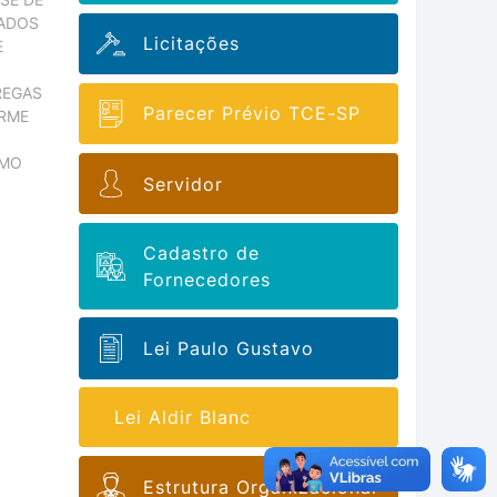
NADOS
Licitações
E
REGAS
Parecer Prévio TCE-SP
RME
UMO
Servidor
Cadastro de
Fornecedores
Lei Paulo Gustavo
Lei Aldir Blanc
Estrutura Organizacional