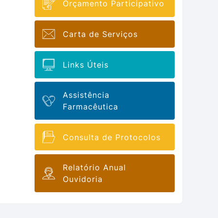
Orçamento Participativo
Carta de Serviços
Links Úteis
Assistência
Farmacêutica
Consulta de Protocolos
Relatório Anual
Ouvidoria