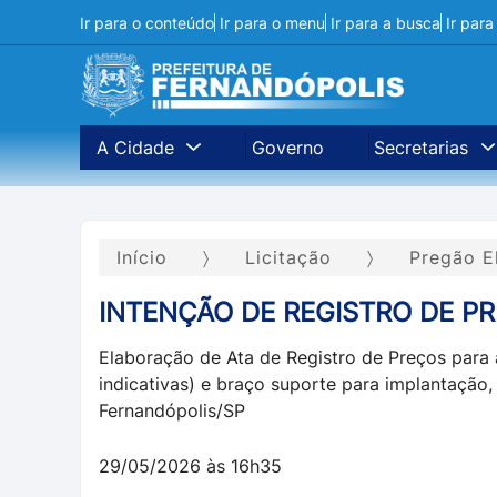
Ir para o conteúdo
Ir para o menu
Ir para a busca
Ir par
A Cidade
Governo
Secretarias
Início
Licitação
Pregão E
INTENÇÃO DE REGISTRO DE P
Elaboração de Ata de Registro de Preços para a
indicativas) e braço suporte para implantação,
Fernandópolis/SP
29/05/2026 às 16h35