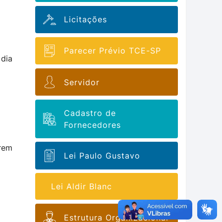
Licitações
Parecer Prévio TCE-SP
 dia
Servidor
Cadastro de
Fornecedores
irem
Lei Paulo Gustavo
Lei Aldir Blanc
Estrutura Organizacional