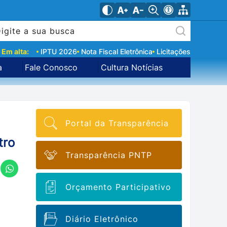
Em alta:
IPTU 2026
Nota Fiscal Eletrônica
Licitações
a
Fale Conosco
Cultura Notícias
Portal da Transparência
tro
Transparência PNTP
Orçamento Participativo
Diário Eletrônico