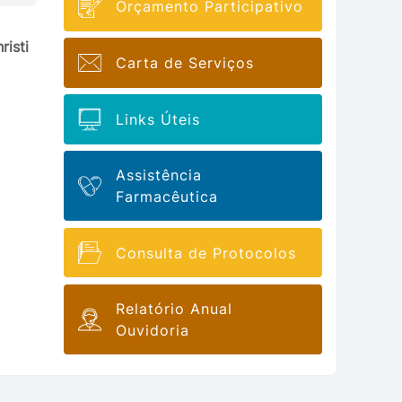
Orçamento Participativo
risti
Carta de Serviços
Links Úteis
Assistência
Farmacêutica
Consulta de Protocolos
Relatório Anual
Ouvidoria