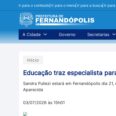
Ir para o conteúdo
Ir para o menu
Ir para a busca
Ir par
A Cidade
Governo
Secretarias
Início
Educação traz especialista par
Sandra Puliezi estará em Fernandópolis dia 21
Aparecida
03/07/2026 às 15h01