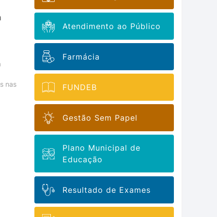
a
Atendimento ao Público
Farmácia
a
s nas
FUNDEB
Gestão Sem Papel
Plano Municipal de
Educação
Resultado de Exames