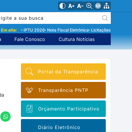
Em alta:
IPTU 2026
Nota Fiscal Eletrônica
Licitações
a
Fale Conosco
Cultura Notícias
Portal da Transparência
Transparência PNTP
da
Orçamento Participativo
Diário Eletrônico