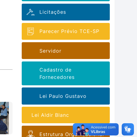
Licitações
Parecer Prévio TCE-SP
Servidor
Cadastro de
Fornecedores
Lei Paulo Gustavo
Lei Aldir Blanc
Estrutura Organizacional