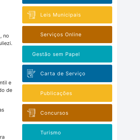
Leis Municipais
Serviços Online
, no
iezi.
Gestão sem Papel
Carta de Serviço
til e
do de
Publicações
as
Concursos
Turismo
ra