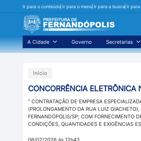
Ir para o conteúdo
Ir para o menu
Ir para a busca
Ir par
A Cidade
Governo
Secretarias
Início
CONCORRÊNCIA ELETRÔNICA N
" CONTRATAÇÃO DE EMPRESA ESPECIALIZAD
(PROLONGAMENTO DA RUA LUIZ GIACHETO), 
FERNANDÓPOLIS/SP; COM FORNECIMENTO DE
CONDIÇÕES, QUANTIDADES E EXIGÊNCIAS ES
06/07/2026 às 12h43