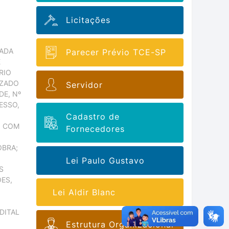
Licitações
ZADA
Parecer Prévio TCE-SP
E
RIO
IZADO
Servidor
DE, Nº
ESSO,
Cadastro de
, COM
Fornecedores
OBRA;
Lei Paulo Gustavo
S
ES,
Lei Aldir Blanc
DITAL
Estrutura Organizacional