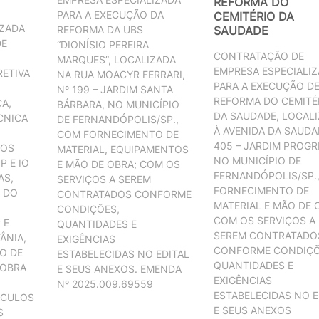
REFORMA DO
PARA A EXECUÇÃO DA
CEMITÉRIO DA
IZADA
REFORMA DA UBS
SAUDADE
DE
“DIONÍSIO PEREIRA
CONTRATAÇÃO DE
MARQUES”, LOCALIZADA
EMPRESA ESPECIALI
ETIVA
NA RUA MOACYR FERRARI,
PARA A EXECUÇÃO D
Nº 199 – JARDIM SANTA
REFORMA DO CEMITÉ
A,
BÁRBARA, NO MUNICÍPIO
DA SAUDADE, LOCAL
CNICA
DE FERNANDÓPOLIS/SP.,
À AVENIDA DA SAUDA
COM FORNECIMENTO DE
405 – JARDIM PROGR
DOS
MATERIAL, EQUIPAMENTOS
NO MUNICÍPIO DE
P E IO
E MÃO DE OBRA; COM OS
FERNANDÓPOLIS/SP.
AS,
SERVIÇOS A SEREM
FORNECIMENTO DE
 DO
CONTRATADOS CONFORME
MATERIAL E MÃO DE 
CONDIÇÕES,
COM OS SERVIÇOS A
 E
QUANTIDADES E
SEREM CONTRATADO
ÂNIA,
EXIGÊNCIAS
CONFORME CONDIÇÕ
O DE
ESTABELECIDAS NO EDITAL
QUANTIDADES E
 OBRA
E SEUS ANEXOS. EMENDA
EXIGÊNCIAS
Nº 2025.009.69559
ESTABELECIDAS NO E
ÍCULOS
E SEUS ANEXOS
S