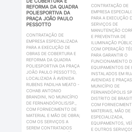
DE COBERTURA E
CONTRATAÇÃO DE
REFORMA DA QUADRA
EMPRESA ESPECIAL
POLIESPORTIVA DA
PARA A EXECUÇÃO 
PRAÇA JOÃO PAULO
PESSOTTO
SERVIÇOS DE
MANUTENÇÃO CORR
CONTRATAÇÃO DE
E PREVENTIVA DE
EMPRESA ESPECIALIZADA
ILUMINAÇÃO PÚBLIC
PARA A EXECUÇÃO DE
COM OPERAÇÃO TÉ
OBRAS DE COBERTURA E
PARA GARANTIR O
REFORMA DA QUADRA
FUNCIONAMENTO 
POLIESPORTIVA DA PRAÇA
EQUIPAMENTOS DE I
JOÃO PAULO PESSOTTO,
INSTALADOS EM RU
LOCALIZADA À AVENIDA
AVENIDAS E PRAÇAS
RUBENS PADILHA MEATO -
MUNICÍPIO DE
COHAB ANTONIO
FERNANDÓPOLIS SP
BRANDINI, NO MUNICÍPIO
DISTRITO DE BRASIT
DE FERNANDÓPOLIS/SP.,
COM FORNECIMENT
COM FORNECIMENTO DE
MATERIAIS, MÃO DE
MATERIAL E MÃO DE OBRA;
ESPECIALIZADA,
COM OS SERVIÇOS A
EQUIPAMENTOS, VE
SEREM CONTRATADOS
E OUTROS SERVIÇO