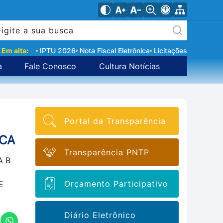
Em alta:
IPTU 2026
Nota Fiscal Eletrônica
Licitações
a
Fale Conosco
Cultura Notícias
Portal da Transparência
ICA
Transparência PNTP
A B
Orçamento Participativo
E
Diário Eletrônico