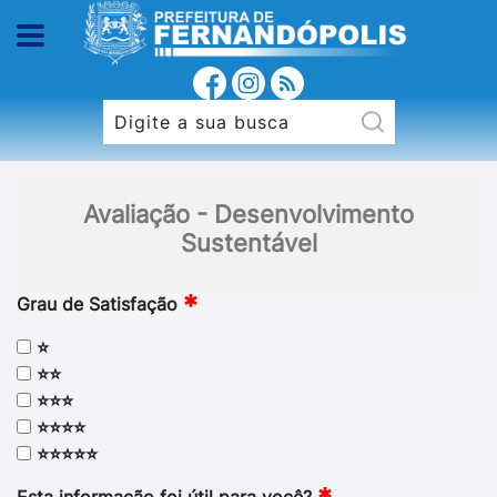
Avaliação - Desenvolvimento
Sustentável
Grau de Satisfação
⭐
⭐⭐
⭐⭐⭐
⭐⭐⭐⭐
⭐⭐⭐⭐⭐